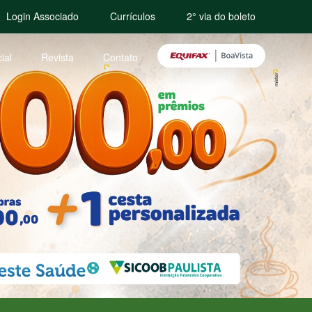
Login Associado
Currículos
2° via do boleto
ial
Revista
Contato