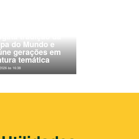
E Pirapozinho
sgata tradição da
pa do Mundo e
úne gerações em
ntura temática
2026 às 16:38