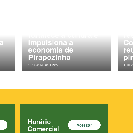
Fejupi: tradição que
AC
fortalece a cultura e
re
ia
impulsiona a
Co
economia de
re
Pirapozinho
pi
17/06/2026 às 17:25
11/06/
Horário
r
Acessar
Comercial