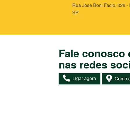
Rua Jose Boni Facio, 326 - 
SP
Fale conosco 
nas redes soci
Ligar agora
Como c