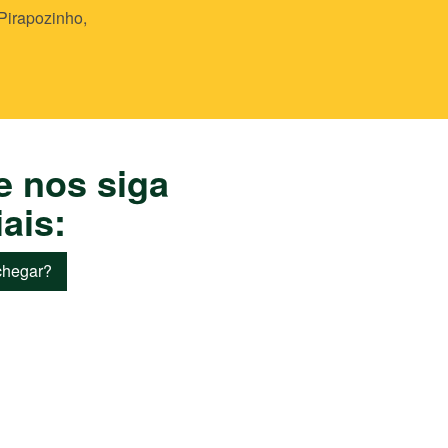
Pirapozinho,
e nos siga
ais:
hegar?