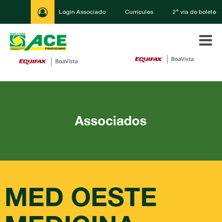
Login Associado
Currículos
2° via do boleto
Associados
MED OESTE