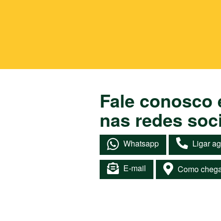
Fale conosco 
nas redes soci
Whatsapp
Ligar a
E-mail
Como chega