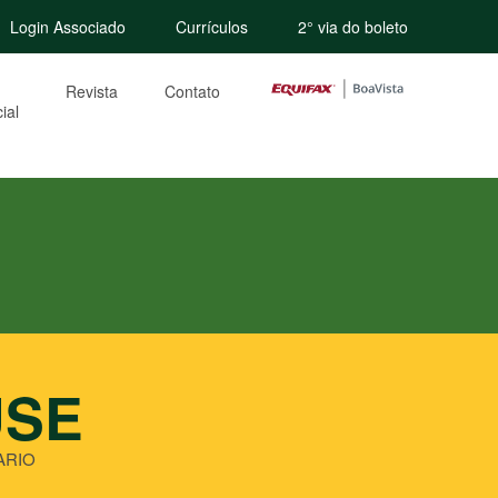
Login Associado
Currículos
2° via do boleto
Revista
Contato
ial
USE
ARIO