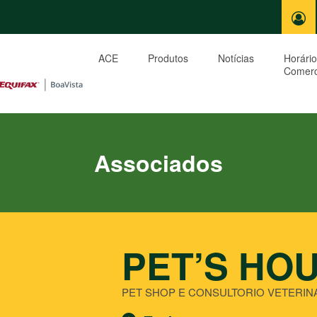
ACE
Produtos
Notícias
Horário
Comerc
Associados
PET’S HO
PET SHOP E CONSULTORIO VETERIN