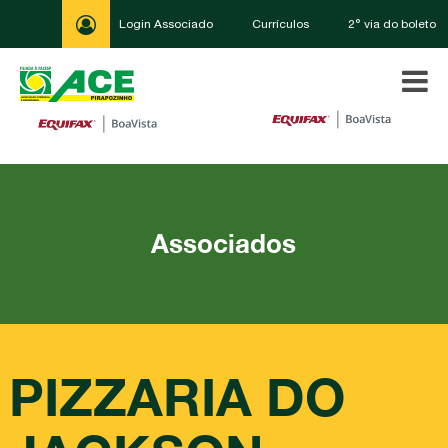
Login Associado
Currículos
2° via do boleto
Associados
PIZZARIA DO