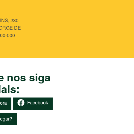
NS, 230
JORGE DE
00-000
e nos siga
ais:
Facebook
gora
egar?