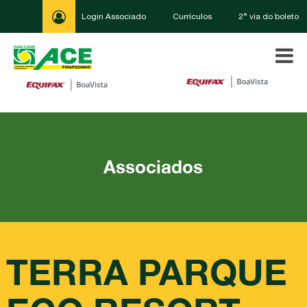
Login Associado
Currículos
2° via do boleto
Associados
TERRA PARQUE