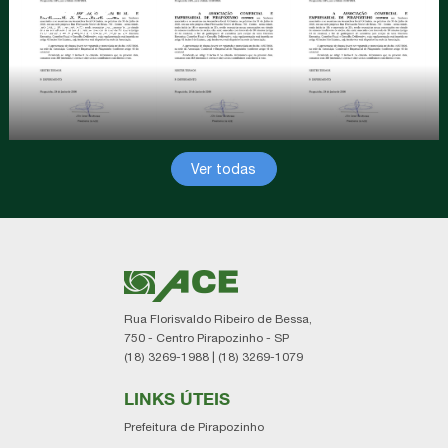
2024/2026
Pirapozinho, Tarabai, Estrela do Norte, Sandovalina,
07/07/2026 ás 05:45
Presidente Prudente e Narandiba e, os contemplados
foram:
Luiz Andrade, comprou na Total Via;
Cintia Barbosa Rodrigues, comprou na Rainha Confecções;
Thayná Santos Ramos, comprou na Combel;
Idalicia da Silva, comprou na Solluz;
Ver todas
Kaliane Silva, comprou na Erika Polpas;
Gabriel Mello, comprou na TBT Presentes;
José Ricardo Aparecido, comprou no Supermercado Vitória;
Mariana Moura Santos, comprou no Supermercado Koike
Próxima Campanha Promocional
Rua Florisvaldo Ribeiro de Bessa,
A ACE Pirapozinho já se prepara para a próxima campanha.
750 - Centro Pirapozinho - SP
Será o “Julho Premiado” que seguirá o mês julino inteiro e,
(18) 3269-1988 | (18) 3269-1079
que, se encerra com o sorteio de 8 vales-compra de R$
500,00 no dia 25/07, pelas redes sociais da ACE
LINKS ÚTEIS
Pirapozinho.
Prefeitura de Pirapozinho