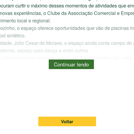
ocuram curtir o máximo desses momentos de atividades que env
 novas experiências, o Clube da Associação Comercial e Empre
imento local e regional.
ozinho, o espaço oferece oportunidades que vão de piscinas infa
ol sintético.
idade, Júlio Cesar de Moraes, o espaço ainda conta campo de a
ademia, espaço para dança e entre outros.
 é funcionário de empresa associada à nossa instituição, você 
idades para curtir melhor a estação mais quente do ano e també
clube está aberto para todos aqueles da região que quiserem a
assar o dia”.
 o presidente Alfredo Cotait Neto, da Facesp (Federação das 
 que o papel da Associação Comercial é estimular, formar, fome
“Fiquei surpreso com o desenvolvimento do trabalho realizado
e a importância do ambiente para a cidade e região. “É um club
Voltar
ambém as anteriores pela idealização do espaço”.
 que os habitantes de Pirapozinho vão poder não só usufruir os