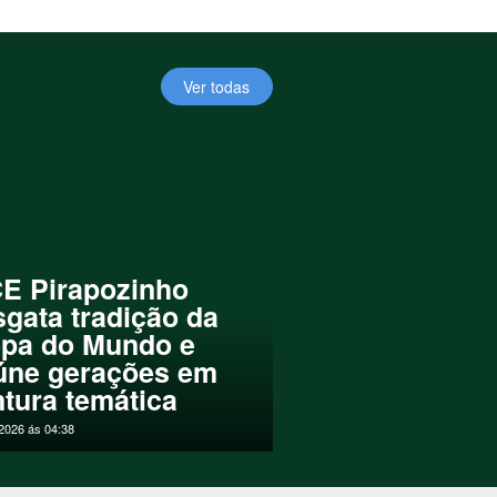
 presidente da Facesp.
asso da Silva, conta que o
 “Acredito que cidades da
Ver todas
encontram é um potencial
a nesse verão, ou espaço para
mento agradável? Entre em
 98113-1604.
E Pirapozinho
sgata tradição da
pa do Mundo e
úne gerações em
ntura temática
2026 ás 04:38