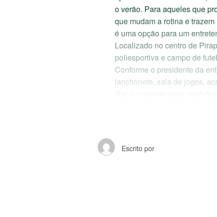
o verão. Para aqueles que pr
que mudam a rotina e trazem
é uma opção para um entreten
Localizado no centro de Pirap
poliesportiva e campo de futeb
Conforme o presidente da ent
lanchonete, sala de jogos, ac
“Faço o convite para você que
do Clube ACE e ter essas ativ
frisa o responsável.
Moraes destaca também que o 
do sistema day use, ou seja, p
Escrito por
Em visita à ACE Pirapozinho,
Estado de São Paulo), reforça
empreendedor e a sociedade. 
Sobre o clube, Neto reconhec
aqui a diretoria atual, mas t
“Eu tenho a absoluta certeza