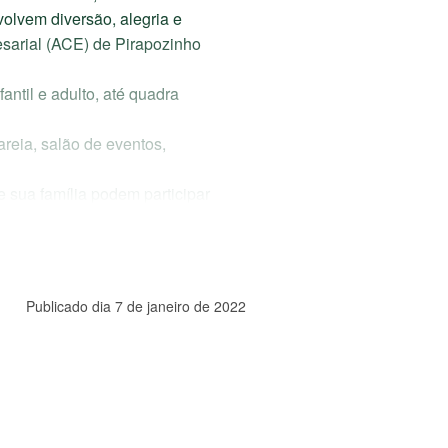
olvem diversão, alegria e
sarial (ACE) de Pirapozinho
ntil e adulto, até quadra
reia, salão de eventos,
e sua família podem participar
m se divertir o ano todo”,
proveitar o espaço, “através
Publicado dia 7 de janeiro de 2022
Associações Comerciais do
ntar e ajudar o
 aqui.
e extraordinário. Parabenizo
 serviços que a ACE