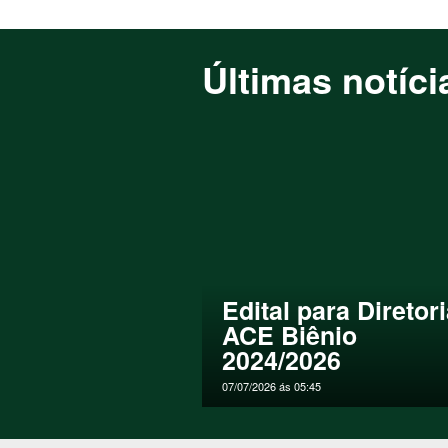
desenvolve presta para os as
Empresário há mais de 28 ano
Últimas notíci
local é uma conquista para t
região não tem um clube dess
para o desenvolvimento do mun
Serviço
Você se interessou pelo espaç
realizar confraternizações, 
contato com a equipe do ACE
Edital para Diretor
ACE Biênio
2024/2026
07/07/2026 ás 05:45