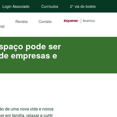
Login Associado
Currículos
2° via do boleto
Revista
Contato
ial
espaço pode ser
 de empresas e
ão de uma nova vida e novos
em família, relaxar e curtir