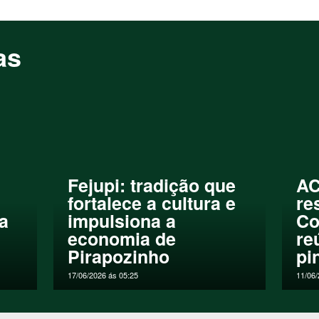
sociados, mas também pela essa anexação do clube”, conclui o
s no mercado de cosméticos e perfumaria, José Aparecido Bert
as
odos, associados ou não e que enaltece cada vez mais a cidade.
e porte desenvolvido por uma ACE, aonde lazer e diversão se 
icípio”, finaliza.
o para realizar aquele futebol com amigos, utilizar uma piscin
eventos sociais e corporativos e ainda, passar o dia com um mo
 Clube, através dos contatos (18) 3269-1988 ou whatsApp (18)
Fejupi: tradição que
AC
fortalece a cultura e
re
ia
impulsiona a
Co
economia de
re
Pirapozinho
pi
17/06/2026 ás 05:25
11/06/