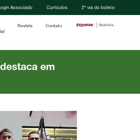
ogin Associado
Currículos
2° via do boleto
Revista
Contato
al
 destaca em