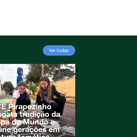
Ver todas
E Pirapozinho
sgata tradição da
pa do Mundo e
úne gerações em
ntura temática