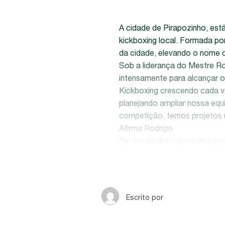
A cidade de Pirapozinho, est
kickboxing local. Formada po
da cidade, elevando o nome d
Sob a liderança do Mestre Ro
intensamente para alcançar o 
Kickboxing crescendo cada v
planejando ampliar nossa equ
competição, temos projetos n
Afirma Rodrigo
Dentre os destaques da equip
habilidade apesar de sua juv
agradeço por tudo que fazem
sempre uma melhora! Finaliza
A trajetória de sucesso da eq
Escrito por
importância do esporte como 
torce e apoia cada passo des