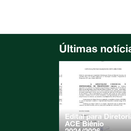
Últimas notíci
Edital para Diretori
ACE Biênio
2024/2026