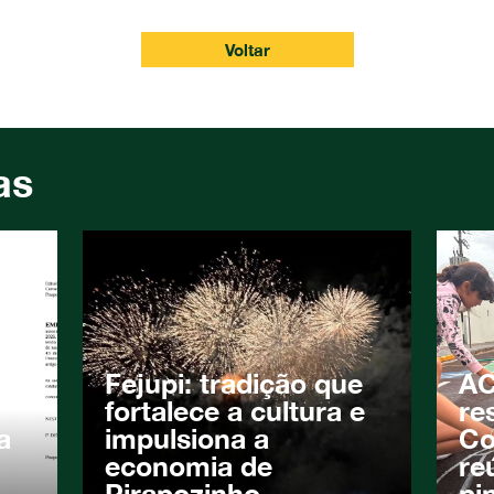
Voltar
as
Fejupi: tradição que
AC
fortalece a cultura e
re
a
impulsiona a
Co
economia de
re
Pirapozinho
pi