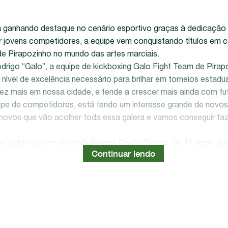
á ganhando destaque no cenário esportivo graças à dedicação 
r jovens competidores, a equipe vem conquistando títulos em 
e Pirapozinho no mundo das artes marciais.
drigo “Galo”, a equipe de kickboxing Galo Fight Team de Pirap
nível de excelência necessário para brilhar em torneios estadua
ez mais em nossa cidade, e tende a crescer mais ainda com f
ipe de competidores, está tendo um interesse grande de novos
ovos que vão acolher toda essa galera e vamos conseguir faze
e está o jovem atleta Guilherme Costa Plazza, de 17 anos, q
entude. “Eu sou muito grato por meio dos meus professores por 
 por mim. Como competidor quero levar o nome da cidade pa
 Plazza.
uipe de kickboxing de Pirapozinho serve de inspiração para mui
meio de inclusão social e desenvolvimento pessoal. A cidade, 
sa jornada vitoriosa.