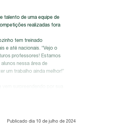
e talento de uma equipe de
competições realizadas fora
ozinho tem treinado
is e até nacionais. “Vejo o
uturos professores! Estamos
 alunos nessa área de
r um trabalho ainda melhor!”
ue vem surpreendendo por sua
terem me instruído até hoje e
ra todo o mundo buscando
tos jovens e reforça a
Publicado dia 10 de julho de 2024
orgulhosa de seus atletas,