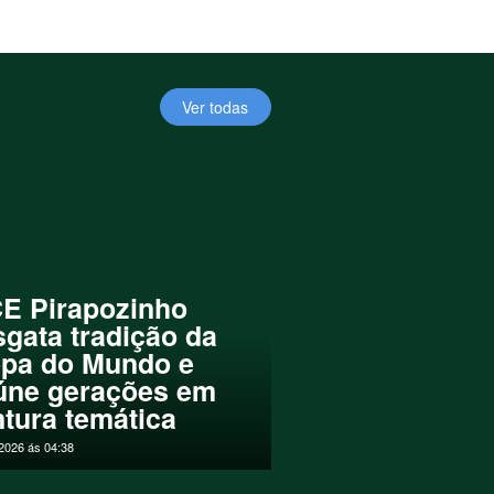
Ver todas
E Pirapozinho
sgata tradição da
pa do Mundo e
úne gerações em
ntura temática
2026 ás 04:38