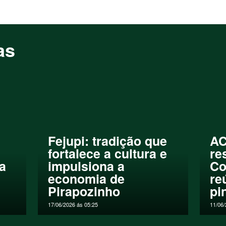
as
Fejupi: tradição que
AC
fortalece a cultura e
re
ia
impulsiona a
Co
economia de
re
Pirapozinho
pi
17/06/2026 ás 05:25
11/06/