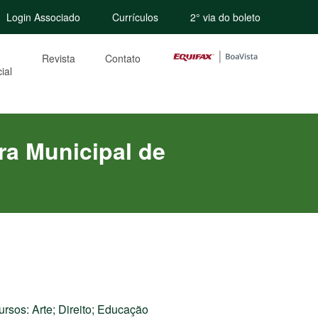
Login Associado
Currículos
2° via do boleto
Revista
Contato
ial
ura Municipal de
rsos: Arte; Direito; Educação